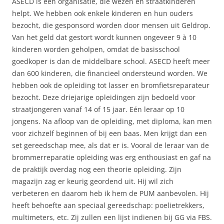
ASECD is een organisatie, die wezen en straatkinderen
helpt. We hebben ook enkele kinderen en hun ouders
bezocht, die gesponsord worden door mensen uit Geldrop.
Van het geld dat gestort wordt kunnen ongeveer 9 à 10
kinderen worden geholpen, omdat de basisschool
goedkoper is dan de middelbare school. ASECD heeft meer
dan 600 kinderen, die financieel ondersteund worden. We
hebben ook de opleiding tot lasser en bromfietsreparateur
bezocht. Deze driejarige opleidingen zijn bedoeld voor
straatjongeren vanaf 14 of 15 jaar. Eén leraar op 10
jongens. Na afloop van de opleiding, met diploma, kan men
voor zichzelf beginnen of bij een baas. Men krijgt dan een
set gereedschap mee, als dat er is. Vooral de leraar van de
brommerreparatie opleiding was erg enthousiast en gaf na
de praktijk overdag nog een theorie opleiding. Zijn
magazijn zag er keurig geordend uit. Hij wil zich
verbeteren en daarom heb ik hem de PUM aanbevolen. Hij
heeft behoefte aan speciaal gereedschap: poelietrekkers,
multimeters, etc. Zij zullen een lijst indienen bij GG via FBS.