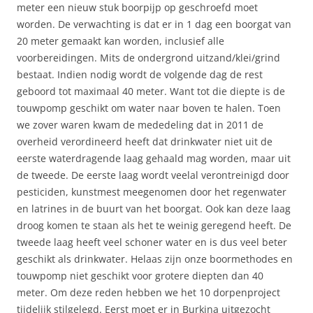
meter een nieuw stuk boorpijp op geschroefd moet
worden. De verwachting is dat er in 1 dag een boorgat van
20 meter gemaakt kan worden, inclusief alle
voorbereidingen. Mits de ondergrond uitzand/klei/grind
bestaat. Indien nodig wordt de volgende dag de rest
geboord tot maximaal 40 meter. Want tot die diepte is de
touwpomp geschikt om water naar boven te halen. Toen
we zover waren kwam de mededeling dat in 2011 de
overheid verordineerd heeft dat drinkwater niet uit de
eerste waterdragende laag gehaald mag worden, maar uit
de tweede. De eerste laag wordt veelal verontreinigd door
pesticiden, kunstmest meegenomen door het regenwater
en latrines in de buurt van het boorgat. Ook kan deze laag
droog komen te staan als het te weinig geregend heeft. De
tweede laag heeft veel schoner water en is dus veel beter
geschikt als drinkwater. Helaas zijn onze boormethodes en
touwpomp niet geschikt voor grotere diepten dan 40
meter. Om deze reden hebben we het 10 dorpenproject
tijdelijk stilgelegd. Eerst moet er in Burkina uitgezocht