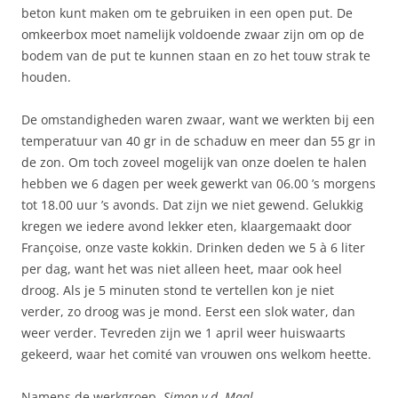
beton kunt maken om te gebruiken in een open put. De
omkeerbox moet namelijk voldoende zwaar zijn om op de
bodem van de put te kunnen staan en zo het touw strak te
houden.
De omstandigheden waren zwaar, want we werkten bij een
temperatuur van 40 gr in de schaduw en meer dan 55 gr in
de zon. Om toch zoveel mogelijk van onze doelen te halen
hebben we 6 dagen per week gewerkt van 06.00 ’s morgens
tot 18.00 uur ’s avonds. Dat zijn we niet gewend. Gelukkig
kregen we iedere avond lekker eten, klaargemaakt door
Françoise, onze vaste kokkin. Drinken deden we 5 à 6 liter
per dag, want het was niet alleen heet, maar ook heel
droog. Als je 5 minuten stond te vertellen kon je niet
verder, zo droog was je mond. Eerst een slok water, dan
weer verder. Tevreden zijn we 1 april weer huiswaarts
gekeerd, waar het comité van vrouwen ons welkom heette.
Namens de werkgroep,
Simon v.d. Maal