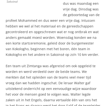
Sakoinsé
dus was maandag een
vrije dag. Dinsdag was
de geboortedag van de
profeet Mohammed en dus weer een vrije dag. Intussen
hebben we wel al het materiaal en de gereedschappen
gecontroleerd en opgeschreven wat er nog ontbrak en wat
anders gemaakt moest worden. Woensdag konden we na
een korte startceremonie, geleid door de burgemeester
van Kokologho, beginnen met het boren, één team in
Kokologho en het andere in Sakoinsé op zo’n 10 km verder.
Een team uit Zimtanga was afgereisd om ook opgeleid te
worden en werd verdeeld over de beide teams. We
merkten dat het opleiden van de teams veel meer tijd
vroeg dan we hadden ingeschat. De leraar Walter gaf
uitstekend onderricht op een eenvoudige wijze waardoor
het voor de mensen goed te volgen was. Walter legde
zaken uit in het Engels, daarna vertaalde één van ons het
in het Frans en daarna werd het door Salif of de teamleider