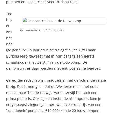
pompen en 500 latrines voor Burkina Faso.
Toc
h is
er
Demonstratie van de touwpomp
wel
het
nod
ige gebeurd: in januari is de delegatie van ZWO naar
Burkina Faso geweest met in hun bagage een eerste
schaalmodel ‘nieuwe stijl’ van de touwpomp. De
demonstraties daar werden met enthousiasme begroet.
Gered Gereedschap is inmiddels al met de volgende versie
bezig. Dat is nodig, omdat de Westerse mens het oude
model maar ‘houtje-touwtje’ vond, terwijl het toch een
prima pomp is. Ook bij een instantie als Impulsis kom je
enige scepsis tegen. Jammer, want voor de prijs van één
’traditionele’ pomp (ca. €10.000) kun je 20 touwpompen